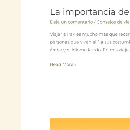
La importancia del
Deja un comentario
/
Consejos de via
Viajar a Irak es mucho más que recorr
personas que viven allí, a sus costum
árabe y el idioma kurdo. En mis viaj
La
Read More »
importancia
del
idioma
árabe
y
kurdo
en
la