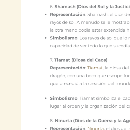
6.
Shamash (Dios del Sol y la Justici
Representación
: Shamash, el dios d
rayos de sol. A menudo se le mostrab
la otra mano podía estar extendida h
Simbolismo
: Los rayos de sol que l
capacidad de ver todo lo que sucedía 
7.
Tiamat (Diosa del Caos)
Representación
:
Tiamat
, la diosa d
dragón, con una boca que escupe fuego
que precedió a la creación del mund
Simbolismo
: Tiamat simboliza el ca
lugar al orden y la organización del c
8.
Ninurta (Dios de la Guerra y la Ag
Representación
:
Ninurta
, el dios de