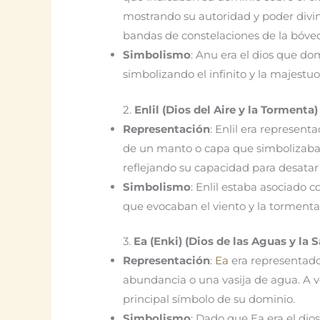
mostrando su autoridad y poder divino.
bandas de constelaciones de la bóved
Simbolismo
: Anu era el dios que dom
simbolizando el infinito y la majestu
2.
Enlil (Dios del Aire y la Tormenta)
Representación
: Enlil era represent
de un manto o capa que simbolizaba e
reflejando su capacidad para desatar 
Simbolismo
: Enlil estaba asociado 
que evocaban el viento y la tormenta
3.
Ea (Enki) (Dios de las Aguas y la S
Representación
:
Ea
era representad
abundancia o una vasija de agua. A v
principal símbolo de su dominio.
Simbolismo
: Dado que Ea era el dio