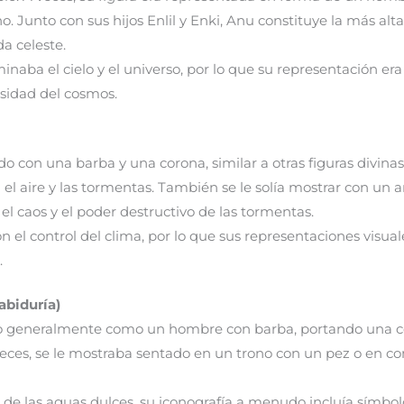
 Junto con sus hijos Enlil y Enki, Anu constituye la más alta 
a celeste.
inaba el cielo y el universo, por lo que su representación era
osidad del cosmos.
ado con una barba y una corona, similar a otras figuras divinas,
l aire y las tormentas. También se le solía mostrar con un
el caos y el poder destructivo de las tormentas.
con el control del clima, por lo que sus representaciones vi
.
abiduría)
o generalmente como un hombre con barba, portando una c
eces, se le mostraba sentado en un trono con un pez o en con
s de las aguas dulces, su iconografía a menudo incluía símbolo