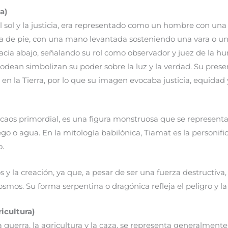
a)
el sol y la justicia, era representado como un hombre con un
a de pie, con una mano levantada sosteniendo una vara o un 
acia abajo, señalando su rol como observador y juez de la h
o rodean simbolizan su poder sobre la luz y la verdad. Su pres
en la Tierra, por lo que su imagen evocaba justicia, equidad y
el caos primordial, es una figura monstruosa que se represen
 o agua. En la mitología babilónica, Tiamat es la personific
o.
os y la creación, ya que, a pesar de ser una fuerza destruct
osmos. Su forma serpentina o dragónica refleja el peligro y la 
ricultura)
 la guerra, la agricultura y la caza, se representa generalme