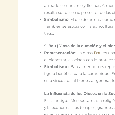
armado con un arco y flechas. A men
resalta su rol como protector de las c
Simbolismo
: El uso de armas, como e
También se asocia con la agricultura 
trigo.
9.
Bau (Diosa de la curación y el bie
Representación
: La diosa
Bau
es una
el bienestar, asociada con la protecc
Simbolismo
: Bau a menudo es repre
figura benéfica para la comunidad. En 
está vinculada al bienestar general, l
La Influencia de los Dioses en la 
En la antigua Mesopotamia, la religión
y la economía. Los templos, grandes e
estado mesopotámica tenía su propio t