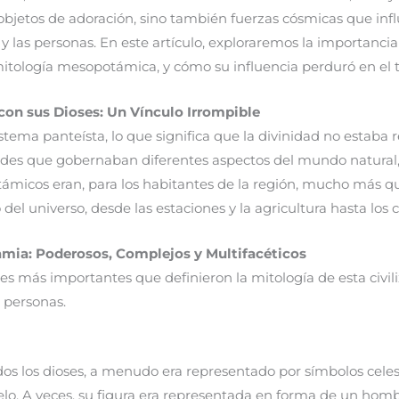
bjetos de adoración, sino también fuerzas cósmicas que infl
s y las personas. En este artículo, exploraremos la importanci
 mitología mesopotámica, y cómo su influencia perduró en el 
on sus Dioses: Un Vínculo Irrompible
tema panteísta, lo que significa que la divinidad no estaba re
des que gobernaban diferentes aspectos del mundo natural,
ámicos eran, para los habitantes de la región, mucho más que
l universo, desde las estaciones y la agricultura hasta los con
amia: Poderosos, Complejos y Multifacéticos
es más importantes que definieron la mitología de esta civili
 personas.
odos los dioses, a menudo era representado por símbolos celest
elo. A veces, su figura era representada en forma de un hom