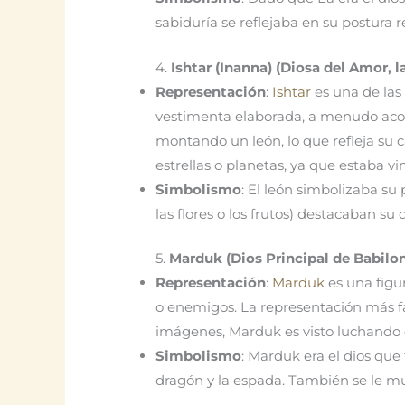
sabiduría se reflejaba en su postura r
4.
Ishtar (Inanna) (Diosa del Amor, la
Representación
:
Ishtar
es una de las
vestimenta elaborada, a menudo acom
montando un león, lo que refleja su c
estrellas o planetas, ya que estaba v
Simbolismo
: El león simbolizaba su 
las flores o los frutos) destacaban s
5.
Marduk (Dios Principal de Babilon
Representación
:
Marduk
es una figu
o enemigos. La representación más fa
imágenes, Marduk es visto luchando 
Simbolismo
: Marduk era el dios que 
dragón y la espada. También se le mu