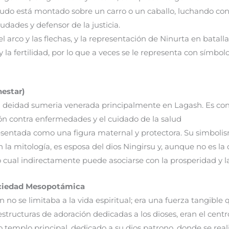
udo está montado sobre un carro o un caballo, luchando con
iudades y defensor de la justicia.
l arco y las flechas, y la representación de Ninurta en batall
y la fertilidad, por lo que a veces se le representa con símbo
nestar)
 deidad sumeria venerada principalmente en Lagash. Es cono
ión contra enfermedades y el cuidado de la salud
sentada como una figura maternal y protectora. Su simbolism
la mitología, es esposa del dios Ningirsu y, aunque no es la d
o cual indirectamente puede asociarse con la prosperidad y la 
Sociedad Mesopotámica
 no se limitaba a la vida espiritual; era una fuerza tangible 
structuras de adoración dedicadas a los dioses, eran el cent
emplo principal, dedicado a su dios patrono, donde se realiz