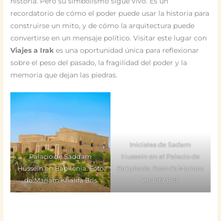
historia. Pero su simbolismo sigue vivo. Es un
recordatorio de cómo el poder puede usar la historia para
construirse un mito, y de cómo la arquitectura puede
convertirse en un mensaje político. Visitar este lugar con
Viajes a Irak
es una oportunidad única para reflexionar
sobre el peso del pasado, la fragilidad del poder y la
memoria que dejan las piedras.
Iniciales de Sadam
Palacio de Saddam
Hussein en el Palacio de
Hussein en Babilonia. Foto
Babylonia. Foto de Mariam
de Mariam Khalifa Bris
Khalifa Bris