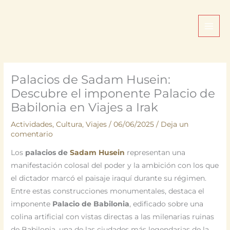
Ir
al
contenido
Palacios de Sadam Husein:
Descubre el imponente Palacio de
Babilonia en Viajes a Irak
Actividades
,
Cultura
,
Viajes
/
06/06/2025
/
Deja un
comentario
Los
palacios de
Sadam Husein
representan una
manifestación colosal del poder y la ambición con los que
el dictador marcó el paisaje iraquí durante su régimen.
Entre estas construcciones monumentales, destaca el
imponente
Palacio de Babilonia
, edificado sobre una
colina artificial con vistas directas a las milenarias ruinas
de Babilonia, una de las ciudades más legendarias de la